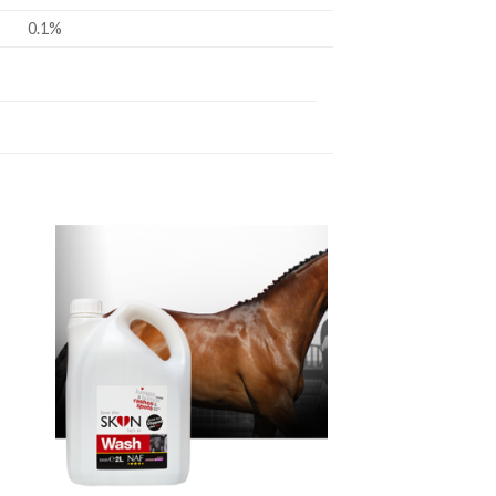
0.1%
to
Add to
ist
Wishlist