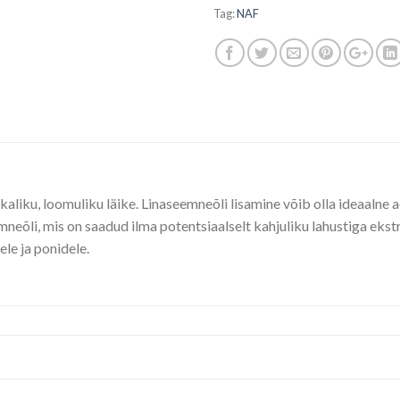
Tag:
NAF
ikkaliku, loomuliku läike. Linaseemneõli lisamine võib olla ideaaln
mneõli, mis on saadud ilma potentsiaalselt kahjuliku lahustiga eks
ele ja ponidele.