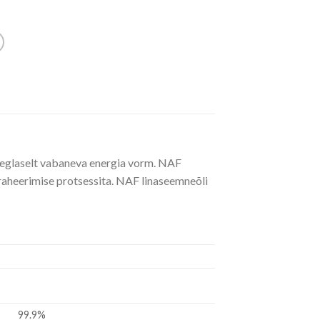
e aeglaselt vabaneva energia vorm. NAF
traheerimise protsessita. NAF linaseemneõli
99.9%