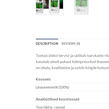
DESCRIPTION
REVIEWS (0)
Toetab üldist tervist ja säilitab karvkatte r
kasutab ainult puhast külmpressitud linasee
on ohutu, kvaliteetne ja sobib kõigile hobust
Koosseis
Linaseemneõli (100%)
Analüütilised koostisosad
Toorõlid ja -rasvad