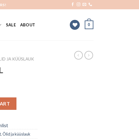
RS!
0
SALE
ABOUT
LID JA KÜÜSLAUK
L
CART
list
t
,
Õlid ja küüslauk