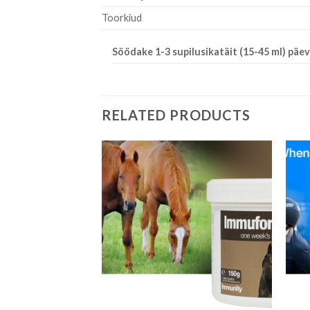
Toorkiud
Söödake 1-3 supilusikatäit (15-45 ml) päev
RELATED PRODUCTS
Add to
Add to
Wishlist
Wishlist