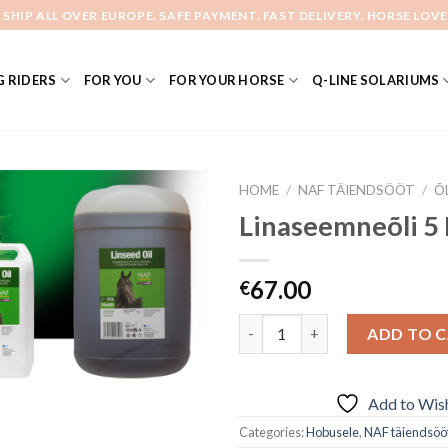
 SHIP ALL OVER EUROPE. SAFE PAYMENT. FAST DELIVERY. HORSE LOVE
 RIDERS
FOR YOU
FOR YOUR HORSE
Q-LINE SOLARIUMS
HOME
/
NAF TÄIENDSÖÖT
/
Õ
Linaseemneõli 5 
Add to
67.00
€
Wishlist
Quantity
ADD TO 
Add to Wish
Categories:
Hobusele
,
NAF täiendsöö