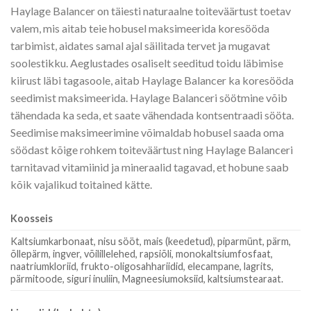
Haylage Balancer on täiesti naturaalne toiteväärtust toetav
valem, mis aitab teie hobusel maksimeerida koresööda
tarbimist, aidates samal ajal säilitada tervet ja mugavat
soolestikku. Aeglustades osaliselt seeditud toidu läbimise
kiirust läbi tagasoole, aitab Haylage Balancer ka koresööda
seedimist maksimeerida. Haylage Balanceri söötmine võib
tähendada ka seda, et saate vähendada kontsentraadi sööta.
Seedimise maksimeerimine võimaldab hobusel saada oma
söödast kõige rohkem toiteväärtust ning Haylage Balanceri
tarnitavad vitamiinid ja mineraalid tagavad, et hobune saab
kõik vajalikud toitained kätte.
Koosseis
Kaltsiumkarbonaat, nisu sööt, mais (keedetud), piparmünt, pärm,
õllepärm, ingver, võilillelehed, rapsiõli, monokaltsiumfosfaat,
naatriumkloriid, frukto-oligosahhariidid, elecampane, lagrits,
pärmitoode, siguri inuliin, Magneesiumoksiid, kaltsiumstearaat.