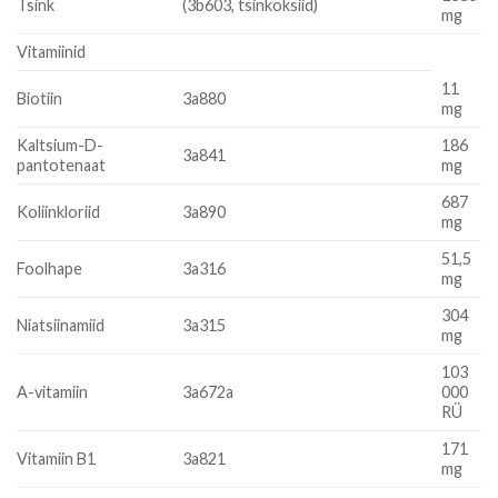
Tsink
(3b603, tsinkoksiid)
mg
Vitamiinid
11
Biotiin
3a880
mg
Kaltsium-D-
186
3a841
pantotenaat
mg
687
Koliinkloriid
3a890
mg
51,5
Foolhape
3a316
mg
304
Niatsiinamiid
3a315
mg
103
A-vitamiin
3a672a
000
RÜ
171
Vitamiin B1
3a821
mg