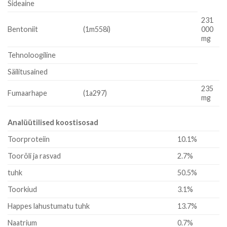
Sideaine
231
Bentoniit
(1m558i)
000
mg
Tehnoloogiline
Säilitusained
235
Fumaarhape
(1a297)
mg
Analüütilised koostisosad
Toorproteiin
10.1%
Toorõli ja rasvad
2.7%
tuhk
50.5%
Toorkiud
3.1%
Happes lahustumatu tuhk
13.7%
Naatrium
0.7%