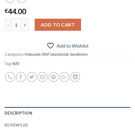
44.00
€
Quantity
ADD TO CART
Add to Wishlist
Categories:
Hobusele
,
NAF täiendsööt
,
Seedimine
Tag:
NAF
DESCRIPTION
REVIEWS (0)