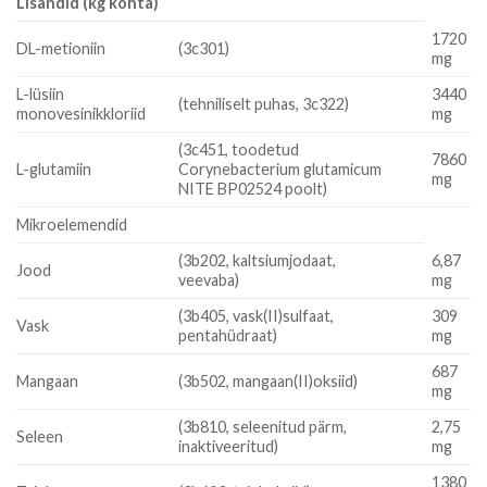
Lisandid (kg kohta)
1720
DL-metioniin
(3c301)
mg
L-lüsiin
3440
(tehniliselt puhas, 3c322)
monovesinikkloriid
mg
(3c451, toodetud
7860
L-glutamiin
Corynebacterium glutamicum
mg
NITE BP02524 poolt)
Mikroelemendid
(3b202, kaltsiumjodaat,
6,87
Jood
veevaba)
mg
(3b405, vask(II)sulfaat,
309
Vask
pentahüdraat)
mg
687
Mangaan
(3b502, mangaan(II)oksiid)
mg
(3b810, seleenitud pärm,
2,75
Seleen
inaktiveeritud)
mg
1380