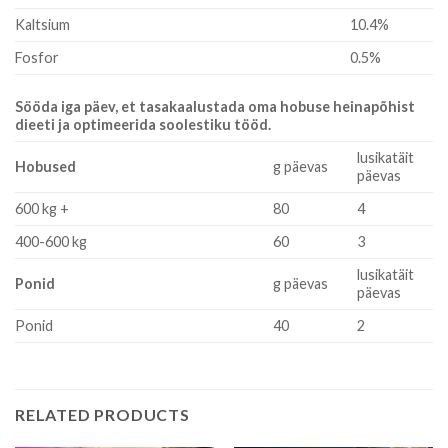
Kaltsium
10.4%
Fosfor
0.5%
Sööda iga päev, et tasakaalustada oma hobuse heinapõhist
dieeti ja optimeerida soolestiku tööd.
lusikatäit
Hobused
g päevas
päevas
600 kg +
80
4
400-600 kg
60
3
lusikatäit
Ponid
g päevas
päevas
Ponid
40
2
RELATED PRODUCTS