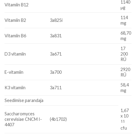
1140
Vitamiin B12
μg
114
Vitamiin B2
3a825i
mg
68,70
Vitamiin B6
3a831
mg
17
D3 vitamiin
3a671
200
RÜ
2920
E-vitamiin
3a700
RÜ
58,4
K3 vitamiin
3a711
mg
Seedimise parandaja
1,67
Saccharomyces
x 10
cerevisiae CNCM I-
(4b1702)
11
4407
cfu